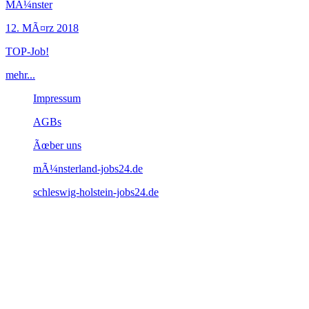
MÃ¼nster
12. MÃ¤rz 2018
TOP-Job!
mehr...
Impressum
AGBs
Ãœber uns
mÃ¼nsterland-jobs24.de
schleswig-holstein-jobs24.de