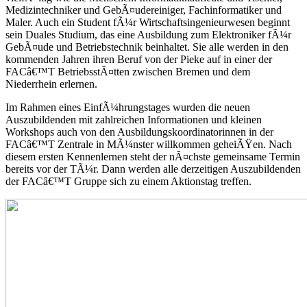
Medizintechniker und GebÃ¤udereiniger, Fachinformatiker und
Maler. Auch ein Student fÃ¼r Wirtschaftsingenieurwesen beginnt
sein Duales Studium, das eine Ausbildung zum Elektroniker fÃ¼r
GebÃ¤ude und Betriebstechnik beinhaltet. Sie alle werden in den
kommenden Jahren ihren Beruf von der Pieke auf in einer der
FACâ€™T BetriebsstÃ¤tten zwischen Bremen und dem
Niederrhein erlernen.
Im Rahmen eines EinfÃ¼hrungstages wurden die neuen
Auszubildenden mit zahlreichen Informationen und kleinen
Workshops auch von den Ausbildungskoordinatorinnen in der
FACâ€™T Zentrale in MÃ¼nster willkommen geheiÃŸen. Nach
diesem ersten Kennenlernen steht der nÃ¤chste gemeinsame Termin
bereits vor der TÃ¼r. Dann werden alle derzeitigen Auszubildenden
der FACâ€™T Gruppe sich zu einem Aktionstag treffen.