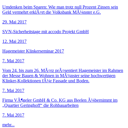
Umdenken beim Sparen: Wie man trotz null Prozent Zinsen sein
Geld vermehrt erklÃ¤rt die Volksbank MÃ¼nster e.G.
29. Mai 2017
SVN-Sicherheitstage mit accodo Projekt GmbH
12. Mai 2017
Hagemeister Klinkerseminar 2017
7. Mai 2017
Vom 24. bis zum 26. MÃ¤rz prÃ¤sentiert Hagemeister im Rahmen
der Messe Bauen & Wohnen in MÃ¼nster seine hochwertigen
Klinker-Kollektionen fÃ¼r Fassade und Boden.
7. Mai 2017
Firma VÃ¶geler GmbH & Co. KG aus Beelen Ã¼bernimmt im
„Quartier Geringhoff“ die Rohbauarbeiten
7. Mai 2017
mehr...