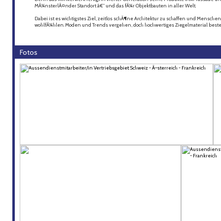
MÃ¼nsterlÃ¤nder Standort â€” und das fÃ¼r Objektbauten in aller Welt.
Dabei ist es wichtigstes Ziel, zeitlos schÃ¶ne Architektur zu schaffen und Mensche
wohlfÃ¼hlen. Moden und Trends vergehen, doch hochwertiges Ziegelmaterial beste
Fotos