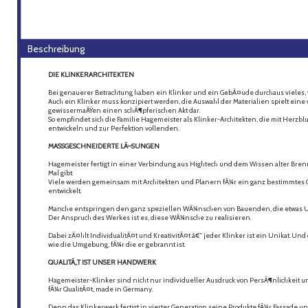
Beschreibung
DIE KLINKERARCHITEKTEN
Bei genauerer Betrachtung haben ein Klinker und ein GebÃ¤ude durchaus vieles, w
Auch ein Klinker muss konzipiert werden, die Auswahl der Materialien spielt eine w
gewissermaÃŸen einen schÃ¶pferischen Akt dar.
So empfindet sich die Familie Hagemeister als Klinker-Architekten, die mit Herzb
entwickeln und zur Perfektion vollenden.
MASSGESCHNEIDERTE LÃ–SUNGEN
Hagemeister fertigt in einer Verbindung aus Hightech und dem Wissen alter Brenn
Mal gibt.
Viele werden gemeinsam mit Architekten und Planern fÃ¼r ein ganz bestimmtes O
entwickelt.
Manche entspringen den ganz speziellen WÃ¼nschen von Bauenden, die etwas U
Der Anspruch des Werkes ist es, diese WÃ¼nsche zu realisieren.
Dabei zÃ¤hlt IndividualitÃ¤t und KreativitÃ¤t â€” jeder Klinker ist ein Unikat. 
wie die Umgebung, fÃ¼r die er gebrannt ist.
QUALITÃ„T IST UNSER HANDWERK
Hagemeister-Klinker sind nicht nur individueller Ausdruck von PersÃ¶nlichkeit u
fÃ¼r QualitÃ¤t, made in Germany.
Denn das Klinkerwerk fertigt in vierter Generation seine Produkte fÃ¼r Fassade u