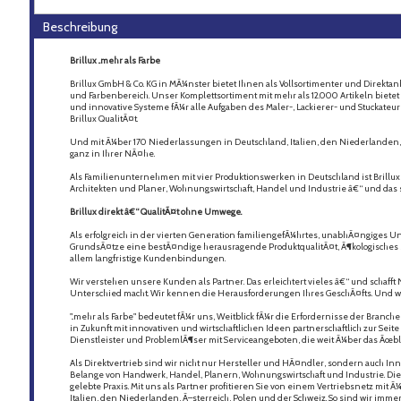
Beschreibung
Brillux ..mehr als Farbe
Brillux GmbH & Co. KG in MÃ¼nster bietet Ihnen als Vollsortimenter und Direkta
und Farbenbereich. Unser Komplettsortiment mit mehr als 12.000 Artikeln biete
und innovative Systeme fÃ¼r alle Aufgaben des Maler-, Lackierer- und Stuckateu
Brillux QualitÃ¤t.
Und mit Ã¼ber 170 Niederlassungen in Deutschland, Italien, den Niederlanden, 
ganz in Ihrer NÃ¤he.
Als Familienunternehmen mit vier Produktionswerken in Deutschland ist Brillu
Architekten und Planer, Wohnungswirtschaft, Handel und Industrie â€“ und das se
Brillux direkt â€“ QualitÃ¤t ohne Umwege.
Als erfolgreich in der vierten Generation familiengefÃ¼hrtes, unabhÃ¤ngiges 
GrundsÃ¤tze eine bestÃ¤ndige herausragende ProduktqualitÃ¤t, Ã¶kologisches
allem langfristige Kundenbindungen.
Wir verstehen unsere Kunden als Partner. Das erleichtert vieles â€“ und schafft
Unterschied macht. Wir kennen die Herausforderungen Ihres GeschÃ¤fts. Und w
"..mehr als Farbe" bedeutet fÃ¼r uns, Weitblick fÃ¼r die Erfordernisse der Bran
in Zukunft mit innovativen und wirtschaftlichen Ideen partnerschaftlich zur Seite
Dienstleister und ProblemlÃ¶ser mit Serviceangeboten, die weit Ã¼ber das Ãœb
Als Direktvertrieb sind wir nicht nur Hersteller und HÃ¤ndler, sondern auch In
Belange von Handwerk, Handel, Planern, Wohnungswirtschaft und Industrie. Die B
gelebte Praxis. Mit uns als Partner profitieren Sie von einem Vertriebsnetz mit
Italien, den Niederlanden, Ã–sterreich, Polen und der Schweiz. So sind wir imme