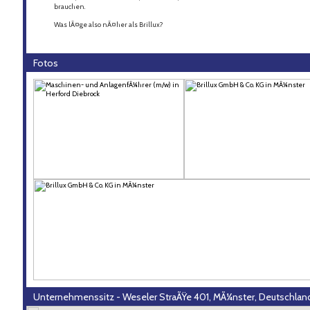
brauchen.
Was lÃ¤ge also nÃ¤her als Brillux?
Fotos
Unternehmenssitz - Weseler StraÃŸe 401, MÃ¼nster, Deutschlan